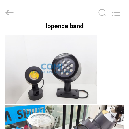
COMI
LIGHTING
LIMITED.
All
Rights
Reserved.
lopende band
HUIS
PRODUCTEN
ONGEVEER
ONS
FABRIEKSREIS
KWALITEITSCONTROLE