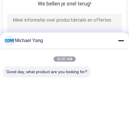
We bellen je snel terug!
Michael Yang
11:57 AM
Good day, what product are you looking for?
populaire categorieën
Alle
LEIDENE 
Het LEIDENE Licht 
Onderwaterpoollichten
Van Inground
Van De LEIDENE De 
LED-Handraillichten
Lichten 
Landschapsvlek