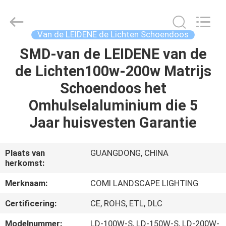
COMI
LIGHTING
LIMITED.
All
Rights
Van de LEIDENE de Lichten Schoendoos
Reserved.
SMD-van de LEIDENE van de
HUIS
de Lichten100w-200w Matrijs
PRODUCTEN
Schoendoos het
Omhulselaluminium die 5
ONGEVEER
Jaar huisvesten Garantie
ONS
Plaats van
GUANGDONG, CHINA
herkomst:
FABRIEKSREIS
Merknaam:
COMI LANDSCAPE LIGHTING
KWALITEITSCONTROLE
Certificering:
CE, ROHS, ETL, DLC
Modelnummer:
LD-100W-S, LD-150W-S, LD-200W-