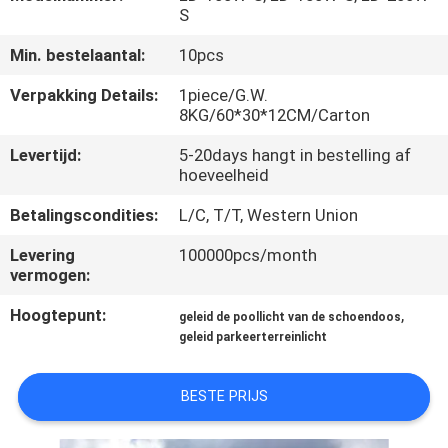
CONTACTEER
S
ONS
Min. bestelaantal:
10pcs
Verpakking Details:
1piece/G.W.
NIEUWS
8KG/60*30*12CM/Carton
Levertijd:
5-20days hangt in bestelling af
GEVALLEN
hoeveelheid
Betalingscondities:
L/C, T/T, Western Union
SITEMAP
Levering
100000pcs/month
vermogen:
PRIVACYBELEID
Hoogtepunt:
,
geleid de poollicht van de schoendoos
geleid parkeerterreinlicht
BESTE PRIJS