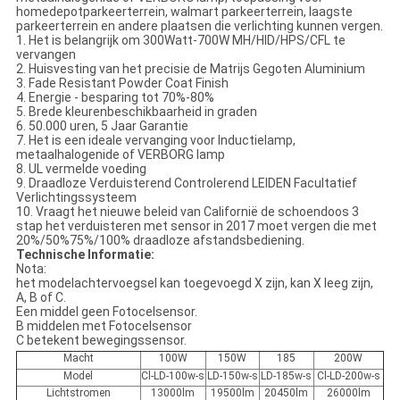
homedepotparkeerterrein, walmart parkeerterrein, laagste
parkeerterrein en andere plaatsen die verlichting kunnen vergen.
1. Het is belangrijk om 300Watt-700W MH/HID/HPS/CFL te
vervangen
2. Huisvesting van het precisie de Matrijs Gegoten Aluminium
3. Fade Resistant Powder Coat Finish
4. Energie - besparing tot 70%-80%
5. Brede kleurenbeschikbaarheid in graden
6. 50.000 uren, 5 Jaar Garantie
7. Het is een ideale vervanging voor Inductielamp,
metaalhalogenide of VERBORG lamp
8. UL vermelde voeding
9. Draadloze Verduisterend Controlerend LEIDEN Facultatief
Verlichtingssysteem
10. Vraagt het nieuwe beleid van Californië de schoendoos 3
stap het verduisteren met sensor in 2017 moet vergen die met
20%/50%75%/100% draadloze afstandsbediening.
Technische Informatie:
Nota:
het modelachtervoegsel kan toegevoegd X zijn, kan X leeg zijn,
A, B of C.
Een middel geen
Fotocelsensor.
B middelen met Fotocelsensor
C betekent bewegingssensor.
Macht
100W
150W
185
200W
Model
Cl-LD-100w-s
LD-150w-s
LD-185w-s
Cl-LD-200w-s
Lichtstromen
13000lm
19500lm
20450lm
26000lm