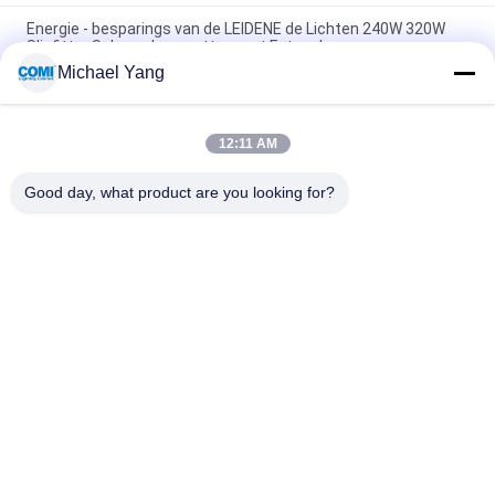
Energie - besparings van de LEIDENE de Lichten 240W 320W
Slipfitter Schoendoos zetten met Fotocelsensor op
Michael Yang
de LEIDENE van 240w 320w Schoendoos steekt Direct Wapen
aan opzet 3 Stadium het Verduisteren Facultatieve Functie
12:11 AM
Slipfitter zet van de LEIDENE de Lichten Schoendoos, LEIDEN
Parkeerplaatslicht 50 Watts 6500LM 100-277VAC op
Good day, what product are you looking for?
populaire categorieën
Alle
LEIDENE 
Het LEIDENE Licht 
Onderwaterpoollichten
Van Inground
Van De LEIDENE De 
LED-Handraillichten
Lichten 
Landschapsvlek
LEIDENE 
LEIDEN 
Vloedlichten
Onderwatervleklicht