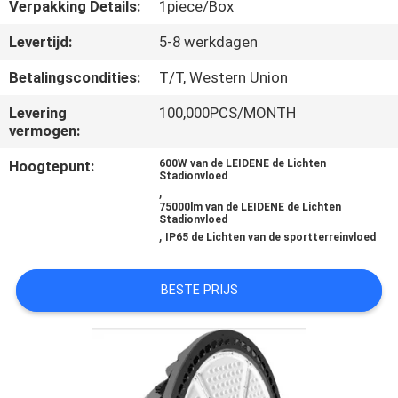
CONTACTEER
Verpakking Details:
1piece/Box
ONS
Levertijd:
5-8 werkdagen
Betalingscondities:
T/T, Western Union
NIEUWS
Levering
100,000PCS/MONTH
vermogen:
GEVALLEN
Hoogtepunt:
600W van de LEIDENE de Lichten
Stadionvloed
,
SITEMAP
75000lm van de LEIDENE de Lichten
Stadionvloed
,
IP65 de Lichten van de sportterreinvloed
PRIVACYBELEID
BESTE PRIJS