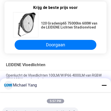
Krijg de beste prijs voor
120 Gradenip65 75000lm 600W van
de LEIDENE Lichten Stadionvloed
Doorgaan
LEIDENE Vloedlichten
Openlucht de Vloedlichten 100LM/W IP66 4000LM van RGBW
75W 100W voor Landschap
Michael Yang
Hoge Lichtgevende Hoge Intensiteits LEIDENE Vloedlichten
120W met U-vormige Steun
5:57 PM
Geleide de Tuinschijnwerper RDM 20W 30W 4000K van RGBW
DMX512 voor Landschapsverlichting