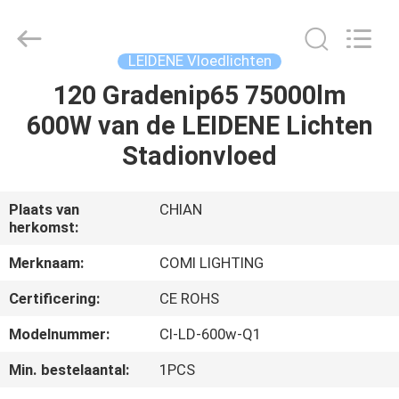
COMI
LIGHTING
LIMITED.
All
Rights
LEIDENE Vloedlichten
Reserved.
120 Gradenip65 75000lm
HUIS
600W van de LEIDENE Lichten
PRODUCTEN
Stadionvloed
ONGEVEER
Plaats van
CHIAN
herkomst:
ONS
Merknaam:
COMI LIGHTING
FABRIEKSREIS
Certificering:
CE ROHS
Modelnummer:
Cl-LD-600w-Q1
KWALITEITSCONTROLE
Min. bestelaantal:
1PCS