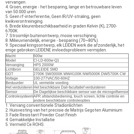
vervangen.
4. Groen, energie - het besparing, lange en betrouwbare leven
van 50.000 uren.
5. Geen rf-interferentie, Geen IR/UV-straling, geen
kwikverontreiniging.
6. Brede kleurenbeschikbaarheid in graden Kelvin (K), 2700-
6700K.
7. Stroomlijn buitenontwerp, mooie verschijning.
8. Milieuvriendelijk, energie - besparing (70~80%).
9. Speciaal kringsontwerp, elk LEIDEN werk die afzonderlijk, het
enige gebroken LEIDENE invloedsprobleem vermijden.
Macht
600w
Model
Cl-LD-600w-Q1
Vervanging
HPS 2000W
Lichtbron
GELEIDE SMD
GDT
2700K SW/3000K WW/4100K NW/5000K DW/5700K CW
Voltage
100-277VAC/50-60HZ
Bestuurder
UL vermelde voeding
Het verduisteren
Het beschikbare Dali-facultatief verduisteren
Sensor
De Dagelijkse beschikbare sensor van de microgolfsensor
Controlesysteem
APP, afstandsbediening, touch screen, lichte controle en
andere beschikbare controleopties
1.
Vervang conventionele Stadionlichten
2. Huisvesting van het precisie de Matrijs Gegoten Aluminium
3. Fade Resistant Powder Coat Finish
4. Gemakkelijke Installatie
5. Vermeld Ce ROHS