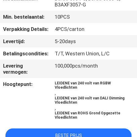
CONTACTEER
B3AXF3057-G
ONS
Min. bestelaantal:
10PCS
Verpakking Details:
4PCS/carton
NIEUWS
Levertijd:
5-20days
GEVALLEN
Betalingscondities:
T/T, Western Union, L/C
Levering
100,000pcs/month
SITEMAP
vermogen:
Hoogtepunt:
LEIDENE van 240 volt van RGBW
Vloedlichten
PRIVACYBELEID
,
LEIDENE van 240 volt van DALI Dimming
Vloedlichten
,
LEIDENE van ROHS Grond Opgezette
Vloedlichten
BESTE PRIJS