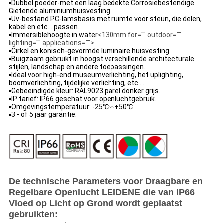
▪Dubbel poeder-met een laag bedekte Corrosiebestendige
Gietende aluminiumhuisvesting.
▪Uv-bestand PC-lamsbasis met ruimte voor steun, die delen,
kabel en etc… passen.
▪Immersiblehoogte in water
<130mm for="" outdoor=""
lighting="" applications="">
▪
Cirkel en konisch-gevormde luminaire huisvesting.
▪Buigzaam gebruikt in hoogst verschillende architecturale
stijlen, landschap en andere toepassingen.
▪ldeal voor high-end museumverlichting, het uplighting,
boomverlichting, tijdelijke verlichting, etc….
▪Gebeëindigde kleur: RAL9023 parel donker grijs.
▪IP tarief: IP66 geschat voor openluchtgebruik.
▪Omgevingstemperatuur: -25℃∽+50℃
▪3 - of 5 jaar garantie.
De technische Parameters voor Draagbare en
Regelbare Openlucht LEIDENE die van IP66
Vloed op Licht op Grond wordt geplaatst
gebruikten: