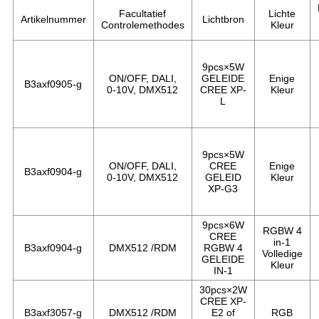
Facultatief
Lichte
Artikelnummer
Lichtbron
Controlemethodes
Kleur
9pcs×5W
ON/OFF, DALI,
GELEIDE
Enige
B3axf0905-g
0-10V, DMX512
CREE XP-
Kleur
L
9pcs×5W
ON/OFF, DALI,
CREE
Enige
B3axf0904-g
0-10V, DMX512
GELEID
Kleur
XP-G3
9pcs×6W
RGBW 4
CREE
in-1
B3axf0904-g
DMX512 /RDM
RGBW 4
Volledige
GELEIDE
Kleur
IN-1
30pcs×2W
CREE XP-
B3axf3057-g
DMX512 /RDM
E2 of
RGB