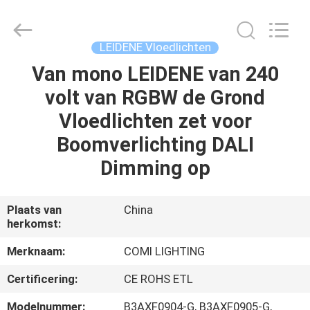
COMI
LIGHTING
LIMITED.
All
Rights
LEIDENE Vloedlichten
Reserved.
Van mono LEIDENE van 240
HUIS
volt van RGBW de Grond
PRODUCTEN
Vloedlichten zet voor
Boomverlichting DALI
ONGEVEER
Dimming op
ONS
Plaats van
China
herkomst:
FABRIEKSREIS
Merknaam:
COMI LIGHTING
KWALITEITSCONTROLE
Certificering:
CE ROHS ETL
Modelnummer:
B3AXF0904-G, B3AXF0905-G,