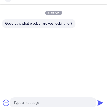
Hoge Lichtgevende Hoge Intensiteits LEIDENE Vloedlichten
120W met U-vormige Steun
5:59 AM
Geleide de Tuinschijnwerper RDM 20W 30W 4000K van RGBW
DMX512 voor Landschapsverlichting
Good day, what product are you looking for?
populaire categorieën
Alle
LEIDENE 
Het LEIDENE Licht 
Onderwaterpoollichten
Van Inground
Van De LEIDENE De 
LED-Handraillichten
Lichten 
Landschapsvlek
LEIDENE 
LEIDEN 
Vloedlichten
Onderwatervleklicht
LEIDENE 
LEIDENE Staplichten
Fonteinlichten
Vraag een offerte aan