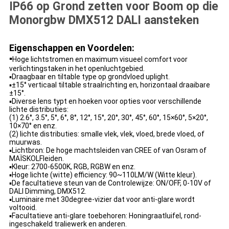
IP66 op Grond zetten voor Boom op die
Monorgbw DMX512 DALI aansteken
Eigenschappen en Voordelen:
▪
Hoge lichtstromen en maximum visueel comfort voor
verlichtingstaken in het openluchtgebied.
▪Draagbaar en tiltable type op grondvloed uplight.
▪±15° verticaal tiltable straalrichting en, horizontaal draaibare
±15°.
▪Diverse lens typt en hoeken voor opties voor verschillende
lichte distributies:
(1) 2.6°, 3.5°, 5°, 6°, 8°, 12°, 15°, 20°, 30°, 45°, 60°, 15×60°, 5×20°,
10×70° en enz.
(2) lichte distributies: smalle vlek, vlek, vloed, brede vloed, of
muurwas.
▪Lichtbron: De hoge machtsleiden van CREE of van Osram of
MAÏSKOLFleiden.
▪Kleur: 2700-6500K, RGB, RGBW en enz.
▪Hoge lichte (witte) efficiency: 90~110LM/W (Witte kleur).
▪De facultatieve steun van de Controlewijze: ON/OFF, 0-10V of
DALI Dimming, DMX512.
▪Luminaire met 30degree-vizier dat voor anti-glare wordt
voltooid.
▪Facultatieve anti-glare toebehoren: Honingraatluifel, rond-
ingeschakeld traliewerk en anderen.