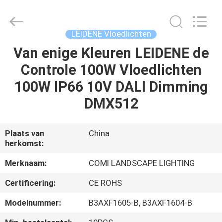
COMI
LIGHTING
LIMITED.
All
Rights
LEIDENE Vloedlichten
Reserved.
Van enige Kleuren LEIDENE de
HUIS
Controle 100W Vloedlichten
PRODUCTEN
100W IP66 10V DALI Dimming
DMX512
ONGEVEER
ONS
Plaats van
China
herkomst:
FABRIEKSREIS
Merknaam:
COMI LANDSCAPE LIGHTING
Certificering:
CE ROHS
KWALITEITSCONTROLE
Modelnummer:
B3AXF1605-B, B3AXF1604-B