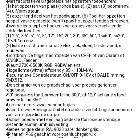
▪Met facultatieve uitgebreide het opzetten toebehoren:
(1) het opzetten van plaat (ronde basis); (2) aar; (3) boomriem;
(4) u-Vorm steun;
(5) opzettend deel van het poolwapen; (6) Pool-het opzetten
hoepel, vaste gedeelte (van 7) pool het opzettende schroeven.
▪Diverse lens typt en hoeken voor opties voor verschillende
lichte distributies:
(1) 2.6°, 3.5°, 5°, 6°, 8°, 12°, 15°, 20°, 30°, 45°, 60°, 15×60°, 5×20°,
10×70° en enz.
(2) lichte distributies: smalle vlek, vlek, vloed, brede vloed, of
muurwas.
▪Lichtbron: De hoge machtsleiden van CREE of van Osram of
MAÏSKOLFleiden.
▪Kleur: 2700-6500K, RGB, RGBW en enz.
▪Hoge lichte (witte) efficiency: 85~110LM/W.
▪Facultatieve Controlesteun: ON/OFF, 0-10V of DALI Dimming,
DMX512.
▪De scharnier van de graadschaal voor precies gericht en
regelbaar.
▪90° schuine stand, omwenteling 300°; of 120° schuine stand,
omwenteling 360°.
▪Luminaire met vizier voor anti-glare.
▪Facultatieve Honingraatluifel en andere verlichtingstoebehoren
voor anti-glare lichte output.
▪Dubbel poeder-met een laag bedekte Corrosiebestendige
Gietende aluminiumhuisvesting.
▪Gebeëindigde kleur: RAL9023 parel donker grijs.
▪IP tarief: IP66 geschat voor openluchtgebruik.