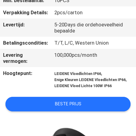
Min. bestelaantal:
10PCS
CONTACTEER
ONS
Verpakking Details:
2pcs/carton
Levertijd:
5-20Days die ordehoeveelheid
bepaalde
NIEUWS
Betalingscondities:
T/T, L/C, Western Union
GEVALLEN
Levering
100,000pcs/month
vermogen:
SITEMAP
Hoogtepunt:
,
LEIDENE Vloedlichten IP66
,
Enige Kleuren LEIDENE Vloedlichten IP66
LEIDENE Vloed Lichte 100W IP66
PRIVACYBELEID
BESTE PRIJS