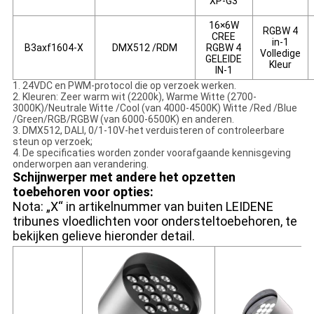
XP-G3
16×6W
RGBW 4
CREE
in-1
B3axf1604-X
DMX512 /RDM
RGBW 4
Volledige
GELEIDE
Kleur
IN-1
1.
24VDC en PWM-protocol die op verzoek werken.
2. Kleuren: Zeer warm wit (2200k), Warme Witte (2700-
3000K)/Neutrale Witte /Cool (van 4000-4500K) Witte /Red /Blue
/Green/RGB/RGBW (van 6000-6500K) en anderen.
3. DMX512, DALI, 0/1-10V-het verduisteren of controleerbare
steun op verzoek;
4. De specificaties worden zonder voorafgaande kennisgeving
onderworpen aan verandering.
Schijnwerper met andere het opzetten
toebehoren voor opties:
Nota: „X“ in artikelnummer van buiten LEIDENE
tribunes vloedlichten voor ondersteltoebehoren, te
bekijken gelieve hieronder detail.