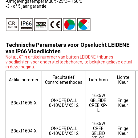
▪Omgevingstemperatuur: -25℃∽+50℃
▪3 - of 5 jaar garantie.
Technische Parameters voor Openlucht LEIDENE
van IP66 Vloedlichten
Nota: „X“ in artikelnummer van buiten LEIDENE tribunes
vloedlichten voor ondersteltoebehoren, te bekijken gelieve detail
in deze pagina.
Facultatief
Lichte
Artikelnummer
Lichtbron
Controlemethodes
Kleur
16×5W
ON/OFF, DALI,
GELEIDE
Enige
B3axf1605-X
0-10V, DMX512
CREE XP-
Kleur
L
16×5W
ON/OFF, DALI,
CREE
Enige
B3axf1604-X
0-10V, DMX512
GELEID
Kleur