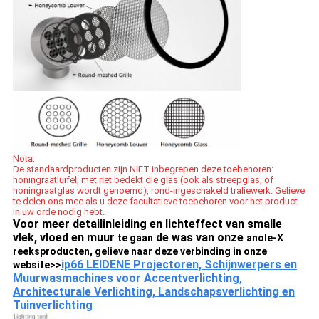
Nota:
De standaardproducten zijn NIET inbegrepen deze toebehoren:
honingraatluifel, met riet bedekt die glas (ook als streepglas, of
honingraatglas wordt genoemd), rond-ingeschakeld traliewerk. Gelieve
te delen ons mee als u deze facultatieve toebehoren voor het product
in uw orde nodig hebt.
Voor meer detailinleiding en lichteffect van smalle
vlek, vloed en muur
de was van onze
te gaan
anole-X
reeksproducten, gelieve naar deze verbinding in onze
ip66 LEIDENE Projectoren, Schijnwerpers en
website>>
Muurwasmachines voor Accentverlichting,
Architecturale Verlichting, Landschapsverlichting en
Tuinverlichting