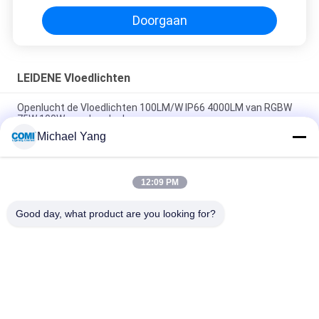
Doorgaan
LEIDENE Vloedlichten
Openlucht de Vloedlichten 100LM/W IP66 4000LM van RGBW
75W 100W voor Landschap
Michael Yang
Hoge Lichtgevende Hoge Intensiteits LEIDENE Vloedlichten
120W met U-vormige Steun
12:09 PM
Geleide de Tuinschijnwerper RDM 20W 30W 4000K van RGBW
DMX512 voor Landschapsverlichting
Good day, what product are you looking for?
populaire categorieën
Alle
LEIDENE 
Het LEIDENE Licht 
Onderwaterpoollichten
Van Inground