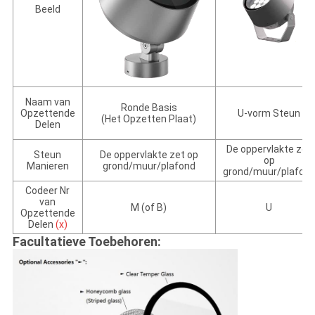
Beeld
Naam van
Ronde Basis
Opzettende
U-vorm Steun
(Het Opzetten Plaat)
Delen
De oppervlakte zet
Steun
De oppervlakte zet op
op
Manieren
grond/muur/plafond
grond/muur/plafon
Codeer Nr
van
M (of B)
U
Opzettende
Delen
(x)
Facultatieve Toebehoren: