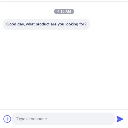
120W voor omtrekken
4:10 AM
10W Gemakkelijk te installeren LED-wandlampjes voor
verticale wandoppervlakmontage
Good day, what product are you looking for?
populaire categorieën
Alle
LEIDENE 
Het LEIDENE Licht 
Onderwaterpoollichten
Van Inground
Van De LEIDENE De 
LED-Handraillichten
Lichten 
Landschapsvlek
LEIDENE 
LEIDEN 
Vloedlichten
Onderwatervleklicht
LEIDENE 
LEIDENE Staplichten
Fonteinlichten
Vraag een offerte aan