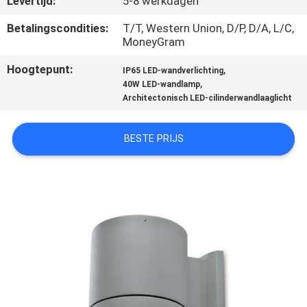
Levertijd:
5-8 werkdagen
CONTACTEER
ONS
Betalingscondities:
T/T, Western Union, D/P, D/A, L/C,
MoneyGram
Hoogtepunt:
,
NIEUWS
IP65 LED-wandverlichting
,
40W LED-wandlamp
Architectonisch LED-cilinderwandlaaglicht
GEVALLEN
BESTE PRIJS
SITEMAP
PRIVACYBELEID