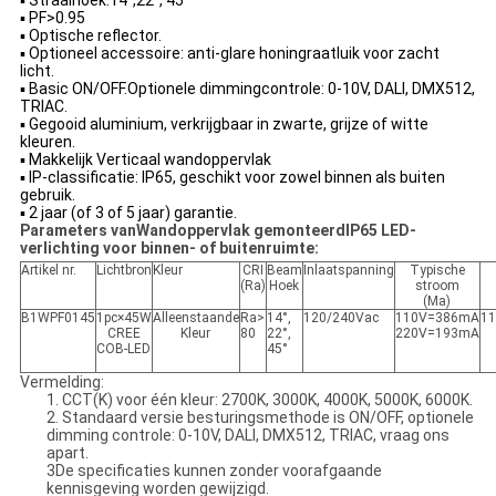
▪ Straalhoek:
14°,
22°, 45°
▪ PF>0.95
▪ Optische reflector.
▪ Optioneel accessoire: anti-glare honingraatluik voor zacht
licht.
▪ Basic ON/OFF.Optionele dimmingcontrole: 0-10V, DALI, DMX512,
TRIAC.
▪ Gegooid aluminium, verkrijgbaar in zwarte, grijze of witte
kleuren.
▪ Makkelijk Verticaal wandoppervlak
▪ IP-classificatie: IP65, geschikt voor zowel binnen als buiten
gebruik.
▪ 2 jaar (of 3 of 5 jaar) garantie.
Parameters van
Wandoppervlak gemonteerd
IP65 LED-
verlichting voor binnen- of buitenruimte:
Artikel nr.
Lichtbron
Kleur
CRI
Beam
Inlaatspanning
Typische
(Ra)
Hoek
stroom
(Ma)
B1WPF0145
1pc×45W
Alleenstaande
Ra>
14°,
120/240Vac
110V=386mA
1
CREE
Kleur
80
22°,
220V=193mA
COB-LED
45°
Vermelding:
1. CCT(K) voor één kleur: 2700K, 3000K, 4000K, 5000K, 6000K.
2. Standaard versie besturingsmethode is ON/OFF, optionele
dimming controle: 0-10V, DALI, DMX512, TRIAC, vraag ons
apart.
3De specificaties kunnen zonder voorafgaande
kennisgeving worden gewijzigd.