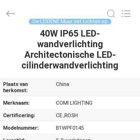
COMI
LIGHTING
LIMITED.
All
Rights
De LEIDENE Muur zet Lichten op
Reserved.
40W IP65 LED-
HUIS
wandverlichting
PRODUCTEN
Architectonische LED-
cilinderwandverlichting
ONGEVEER
ONS
Plaats van
China
herkomst:
FABRIEKSREIS
Merknaam:
COMI LIGHTING
Certificering:
CE ,ROSH
KWALITEITSCONTROLE
Modelnummer:
B1WPF0145