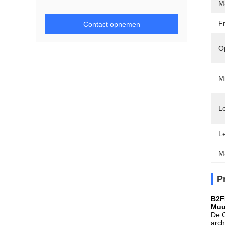
M
F
Contact opnemen
O
Mi
Le
L
M
P
B2F
Muu
De C
arch