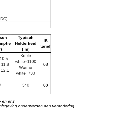
)
VDC)
isch
Typisch
IK
mptie
Helderheid
tarief
)
(lm
)
Koele
10.5
white=1100
=11.8
08
Warme
=12.1
white=733
7
340
08
w en enz.
nnisgeving onderworpen aan verandering.