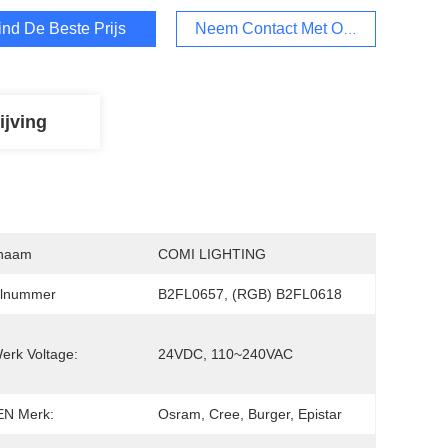
ind De Beste Prijs
Neem Contact Met Ons Op
ijving
naam
COMI LIGHTING
lnummer
B2FL0657, (RGB) B2FL0618
erk Voltage:
24VDC, 110~240VAC
EN Merk:
Osram, Cree, Burger, Epistar