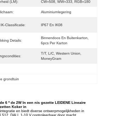
rheid (LM):
CW=508, WW=333, RGB=180
lichaam:
Aluminiumlegering
IK-Classificatie:
IP67 En IK08
Binnendoos En Buitenkarton, 
kking Details:
6pcs Per Karton
T/T, L/C, Western Union, 
ingscondities:
MoneyGram
de grondtuin
 6 * de 2W In een nis gezette LEIDENE Lineaire
etten Koker in
ntegratie en biedt diverse ontwerpmogelijkheden in
MX 512, DALI, 1-10 V controleerbaar door macht