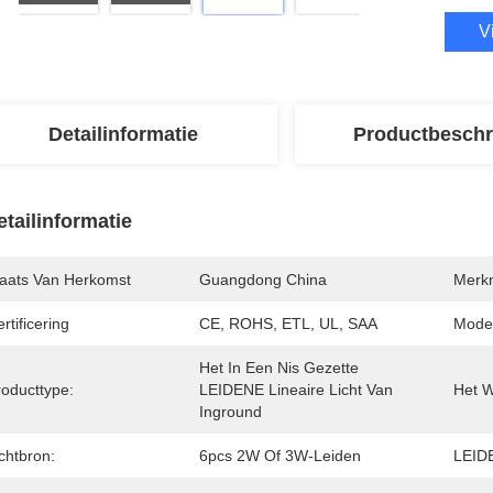
V
Detailinformatie
Productbeschr
etailinformatie
laats Van Herkomst
Guangdong China
Merk
rtificering
CE, ROHS, ETL, UL, SAA
Mode
Het In Een Nis Gezette 
roducttype:
LEIDENE Lineaire Licht Van 
Het W
Inground
chtbron:
6pcs 2W Of 3W-Leiden
LEID