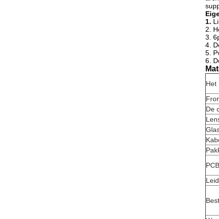
supp
Eig
1.
L
2. H
3. 6
4. D
5. P
6. D
Mat
Het 
Fron
De c
Len
Gla
Kabe
Pakk
PC
Leid
Best