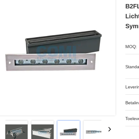
B2FL
Lich
Symm
MOQ:
Standa
Leveri
Betalin
Toeleve