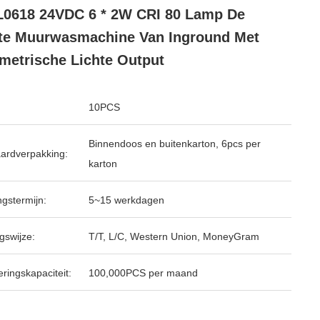
0618 24VDC 6 * 2W CRI 80 Lamp De
te Muurwasmachine Van Inground Met
etrische Lichte Output
10PCS
Binnendoos en buitenkarton, 6pcs per
ardverpakking:
karton
ngstermijn:
5~15 werkdagen
gswijze:
T/T, L/C, Western Union, MoneyGram
ringskapaciteit:
100,000PCS per maand