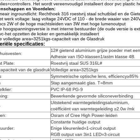
lies+controllers. Het wordt vereenvoudigd installeert door pvc plastic 
enschappen en Voordelen:
ineair ingroundlicht: Rechthoek 316 roestvrij staal schutblad en de Gi
et werk voltage: laag voltage 24VDC of 110 - de brede waaier van 24
pcs 2W of de hoge machtsleiden van 3W met hoge lumenoutput
e hoogspanningsversie is met interne bestuurder (de oude versie is ex
vc-het opzetten de koker en gemakkelijk installeert
e volledige area=3251kgs-capaciteit van de Glasdruk
eriële specificaties:
12# gietend aluminium grijze poeder met ee
huisvesten:
Adhesie van ISO-klassen1/astm klasse 4B.
t Plate:
Roestvrij staal SUS 316L#
apaciteit van de glasdruk
Volledige area=3251kgs
s
Symmetrische optische lens, efficiency≥85%
s
Stap aangemaakt glas. T=8mm
lklier:
PVC IP-68 PG-9
ing:
Bewerkende gevormde siliconeverbinding
Uitstekend warmtegeleidingsaluminium,
B
coëfficiënt van warmtegeleiding ≥2.0w /mk
en:
Osram of Cree High Power-leiden
Constante huidige output
uurder:
Enige kleurenled=1-circuit output
RGB output van 3in1 LED=3-circuit