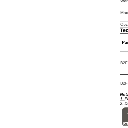
Wer
Mac
Opz
Tec
Pun
B2F
B2F
Not
1.
E
2. D