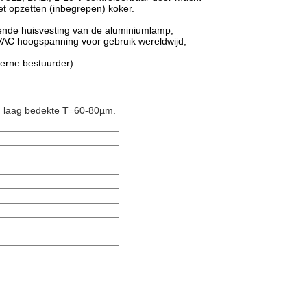
het opzetten (inbegrepen) koker.
etende huisvesting van de aluminiumlamp;
0VAC hoogspanning voor gebruik wereldwijd;
terne bestuurder)
n laag bedekte T=60-80µm.