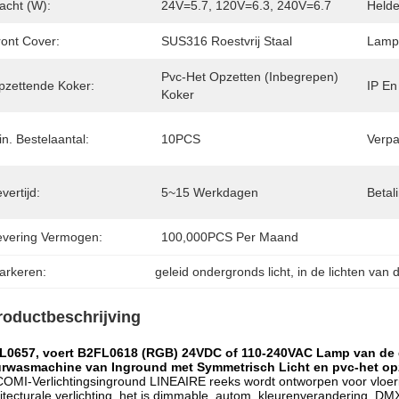
acht (w):
24V=5.7, 120V=6.3, 240V=6.7
Helde
ront Cover:
SUS316 Roestvrij Staal
Lamp
Pvc-Het Opzetten (inbegrepen) 
pzettende Koker:
IP En 
Koker
n. Bestelaantal:
10PCS
Verpa
vertijd:
5~15 Werkdagen
Betal
evering Vermogen:
100,000PCS Per Maand
arkeren:
geleid ondergronds licht
, 
in de lichten van 
roductbeschrijving
L0657, voert B2FL0618 (RGB) 24VDC of 110-240VAC Lamp van de de
rwasmachine van Inground met Symmetrisch Licht en pvc-het opz
OMI-Verlichtingsinground LINEAIRE reeks wordt ontworpen voor vloeri
itecturale verlichting. het is dimmable, autom. kleurenverandering, D