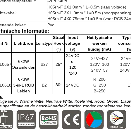
kende temperatuur:
-20℃~40℃
H05rn-F 2X1.0mm ² L=0.5m (laag voltage)
htskabel:
H05rn-F 3X1. 0mm ²
L=0.5m (hoogspanning
H05rn-F 4X0.75mm ²
L=0.5m (voor RGB 24
ettende koker:
Pvc
hnische Informatie:
Straal
Input
Het typische
Typ
t Nr.
Lichtbron
Lenstype
Hoek
voltage
werken
consu
(
)
(v)
huidig (mA)
(w
°
24VDC
24V=437
24V=
6×2W
of
L0657
B27
25°
120V=100
120V
Osramleiden
120
240V=57
240V
/240
6×3W
R=200
30
L0618
3-in-1 RGB
B2
24VDC
G=250
1
°
Leiden
B=250
a:
nige kleur: Warme Witte, Neutrale Witte, Koele Wit, Rood, Groen, Blau
e specificatie en de beschikbaarheid worden zonder voorafgaande ke