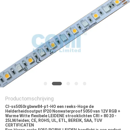
Productomschrijving
Cl-ss5050rgbww84-p1-HO een reeks-Hoge de
Helderheidsoutput IP20 Nonwaterproof 5050 van 12V RGB +
Warme Witte flexibele LEIDENE strooklichten CRI > 80 20 -
25LM/leiden; CE, ROHS, UL, ETL, BEREIK, SAA, TUV
CERTIFICATEN
Een klasse-reeks 5050 RGBW-LEIDEN bandlicht is een perfect