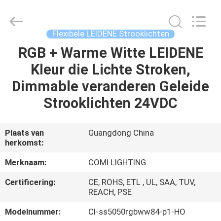
COMI
LIGHTING
LIMITED.
All
Rights
Flexibele LEIDENE Strooklichten
Reserved.
RGB + Warme Witte LEIDENE
HUIS
Kleur die Lichte Stroken,
PRODUCTEN
Dimmable veranderen Geleide
Strooklichten 24VDC
ONGEVEER
ONS
Plaats van
Guangdong China
herkomst:
FABRIEKSREIS
Merknaam:
COMI LIGHTING
Certificering:
CE, ROHS, ETL , UL, SAA, TUV,
KWALITEITSCONTROLE
REACH, PSE
Modelnummer:
Cl-ss5050rgbww84-p1-HO