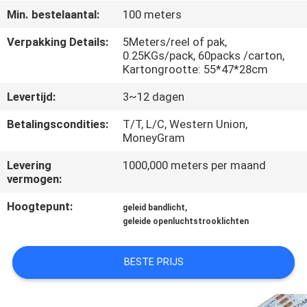
CONTACTEER
Min. bestelaantal:
100 meters
ONS
Verpakking Details:
5Meters/reel of pak,
0.25KGs/pack, 60packs /carton,
Kartongrootte: 55*47*28cm
NIEUWS
Levertijd:
3~12 dagen
GEVALLEN
Betalingscondities:
T/T, L/C, Western Union,
MoneyGram
SITEMAP
Levering
1000,000 meters per maand
vermogen:
PRIVACYBELEID
Hoogtepunt:
,
geleid bandlicht
geleide openluchtstrooklichten
BESTE PRIJS