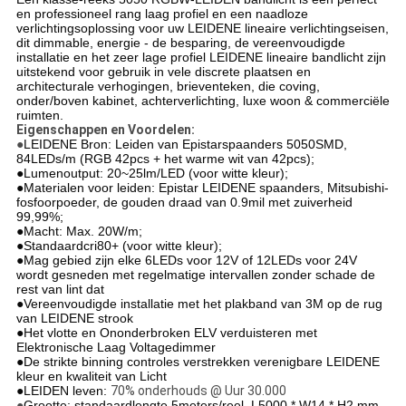
en professioneel rang laag profiel en een naadloze
verlichtingsoplossing voor uw LEIDENE lineaire verlichtingseisen,
dit dimmable, energie - de besparing, de vereenvoudigde
installatie en het zeer lage profiel LEIDENE lineaire bandlicht zijn
uitstekend voor gebruik in vele discrete plaatsen en
architecturale verhogingen, brieventeken, die coving,
onder/boven kabinet, achterverlichting, luxe woon & commerciële
ruimten.
Eigenschappen en Voordelen:
●
LEIDENE Bron: Leiden van Epistarspaanders 5050SMD,
84LEDs/m (RGB 42pcs + het warme wit van 42pcs);
●Lumenoutput: 20~25lm/LED (voor witte kleur);
●Materialen voor leiden: Epistar LEIDENE spaanders, Mitsubishi-
fosfoorpoeder, de gouden draad van 0.9mil met zuiverheid
99,99%;
●Macht: Max. 20W/m;
●Standaardcri80+ (voor witte kleur);
●Mag gebied zijn elke 6LEDs voor 12V of 12LEDs voor 24V
wordt gesneden met regelmatige intervallen zonder schade de
rest van lint dat
●Vereenvoudigde installatie met het plakband van 3M op de rug
van LEIDENE strook
●Het vlotte en Ononderbroken ELV verduisteren met
Elektronische Laag Voltagedimmer
●De strikte binning controles verstrekken verenigbare LEIDENE
kleur en kwaliteit van Licht
●
LEIDEN leven:
70% onderhouds @ Uur 30.000
●
Grootte: standaardlengte 5meters/reel, L5000 * W14 * H2 mm