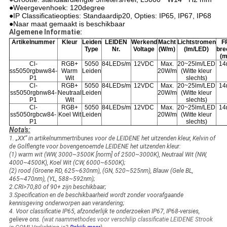
●Weergevenhoek: 120degree
●IP Classificatieopties: Standaardip20, Opties: IP65, IP67, IP68
●
Naar maat gemaakt is beschikbaar
Algemene Informatie:
Artikelnummer
Kleur
Leiden
LEIDEN
Werkend
Macht
Lichtstromen
F
Type
Nr.
Voltage
(W/m)
(lm/LED)
bre
(
Cl-
RGB+
5050
84LEDs/m
12VDC
Max.
20~25lm/LED
1
ss5050rgbww84-
Warm
Leiden
20W/m
(Witte kleur
P1
Wit
slechts)
Cl-
RGB+
5050
84LEDs/m
12VDC
Max.
20~25lm/LED
1
ss5050rgbnw84-
Neutraal
Leiden
20W/m
(Witte kleur
P1
Wit
slechts)
Cl-
RGB+
5050
84LEDs/m
12VDC
Max.
20~25lm/LED
1
ss5050rgbcw84-
Koel Wit
Leiden
20W/m
(Witte kleur
P1
slechts)
Nota's:
1. „XX“ in artikelnummertribunes voor de LEIDENE het uitzenden kleur, Kelvin of
de Golflengte voor bovengenoemde LEIDENE het uitzenden kleur:
(1) warm wit (WW, 3000~3500K [norm] of 2500~3000K), Neutraal Wit (NW,
4000~4500K), Koel Wit (CW, 6000~6500K);
(2) rood (Groene RD, 625~630nm), (GN, 520~525nm), Blauw (Gele BL,
465~470nm), (YL, 588~592nm);
2.CRI>70,80 of 90+ zijn beschikbaar;
3.Specification en de beschikbaarheid wordt zonder voorafgaande
kennisgeving onderworpen aan verandering;
4. Voor classificatie IP65, afzonderlijk te onderzoeken IP67, IP68-versies,
gelieve ons. (
wat naammethodes voor verschilip classificatie LEIDENE Strook