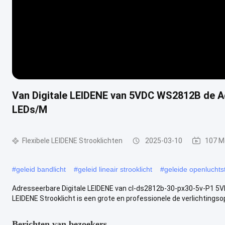
Van Digitale LEIDENE van 5VDC WS2812B de Ad
LEDs/M
Flexibele LEIDENE Strooklichten
2025-03-10
107 M
#
geleid bandlicht
#
geleid lineair strooklicht
#
geleide openluchts
Adresseerbare Digitale LEIDENE van cl-ds2812b-30-px30-5v-P1 5
LEIDENE Strooklicht is een grote en professionele de verlichtingsopl
Berichten van bezoekers