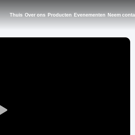
Thuis
Over ons
Producten
Evenementen
Neem conta
Play
Video