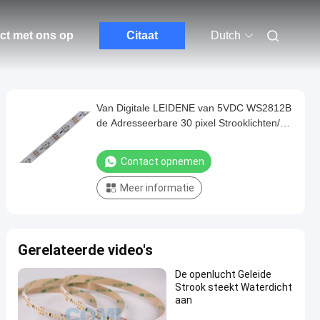
ct met ons op
Citaat
Dutch
Van Digitale LEIDENE van 5VDC WS2812B
de Adresseerbare 30 pixel Strooklichten/M
en 30 LEDs/M
Contact opnemen
Meer informatie
Gerelateerde video's
De openlucht Geleide
Strook steekt Waterdicht
aan