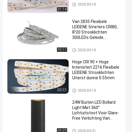
Flexibele LEIDENE Strooklichte
2025-03-10
n
01:14
Van 2835 Flexibele
LEIDENE 5meters CRI80,
IP20 Strooklichten
300LEDs Geleide
Decoratieve
Strooklichten
Flexibele LEIDENE Strooklichte
00:11
2025-03-10
n
Hoge CRI 90 + Hoge
Intensiteit 2216 Flexibele
LEIDENE Strooklichten
Uiterst dunne 0.55mm
Flexibele LEIDENE Strooklichte
00:11
2025-03-13
n
24W Buiten LED Bollard
Light Met 360°
Lichtuitstoot Voor Glare-
Free Verlichting Van
Paden, Open Ruimten En
Oprijspuren
LEIDENE Meerpaallichten
00:29
2025-03-31