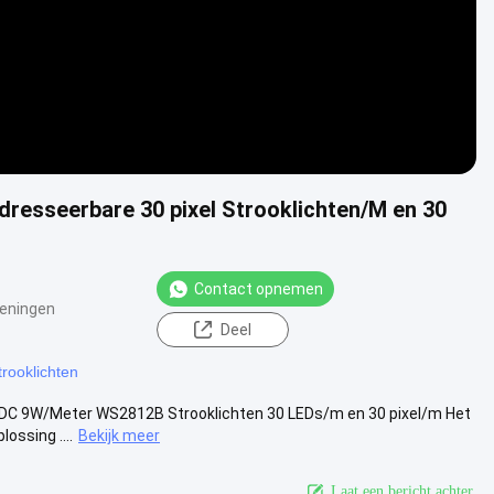
resseerbare 30 pixel Strooklichten/M en 30
Contact opnemen
eningen
Deel
trooklichten
VDC 9W/Meter WS2812B Strooklichten 30 LEDs/m en 30 pixel/m Het
ossing ....
Bekijk meer
Laat een bericht achter.